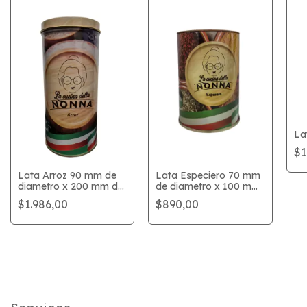
La
$1
Lata Arroz 90 mm de
Lata Especiero 70 mm
diametro x 200 mm de
de diametro x 100 mm
alto
de alto
$1.986,00
$890,00